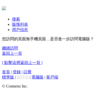
搜索
版塊列表
用戶信息
您訪問的頁面無手機頁面，是否進一步訪問電腦版？
繼續訪問
返回上一頁
[ 點擊這裡返回上一頁 ]
首頁
|
登錄
|
註冊
標準版
|
觸屏版
|
電腦版
|
客戶端
© Comsenz Inc.