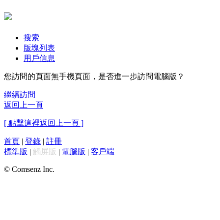
搜索
版塊列表
用戶信息
您訪問的頁面無手機頁面，是否進一步訪問電腦版？
繼續訪問
返回上一頁
[ 點擊這裡返回上一頁 ]
首頁
|
登錄
|
註冊
標準版
|
觸屏版
|
電腦版
|
客戶端
© Comsenz Inc.