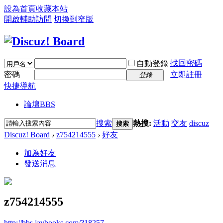
設為首頁
收藏本站
開啟輔助訪問
切換到窄版
找回密碼
自動登錄
密碼
立即註冊
登錄
快捷導航
論壇
BBS
搜索
熱搜:
活動
交友
discuz
搜索
Discuz! Board
›
z754214555
›
好友
加為好友
發送消息
z754214555
http://bbs.javbooks.com/?18257