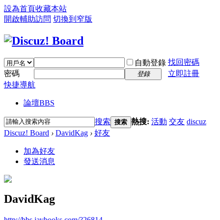
設為首頁
收藏本站
開啟輔助訪問
切換到窄版
找回密碼
自動登錄
密碼
立即註冊
登錄
快捷導航
論壇
BBS
搜索
熱搜:
活動
交友
discuz
搜索
Discuz! Board
›
DavidKag
›
好友
加為好友
發送消息
DavidKag
http://bbs.javbooks.com/?26814