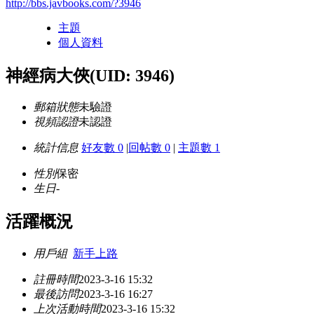
http://bbs.javbooks.com/?3946
主題
個人資料
神經病大俠
(UID: 3946)
郵箱狀態
未驗證
視頻認證
未認證
統計信息
好友數 0
|
回帖數 0
|
主題數 1
性別
保密
生日
-
活躍概況
用戶組
新手上路
註冊時間
2023-3-16 15:32
最後訪問
2023-3-16 16:27
上次活動時間
2023-3-16 15:32