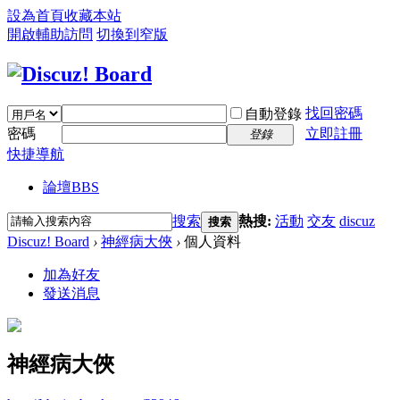
設為首頁
收藏本站
開啟輔助訪問
切換到窄版
找回密碼
自動登錄
密碼
立即註冊
登錄
快捷導航
論壇
BBS
搜索
熱搜:
活動
交友
discuz
搜索
Discuz! Board
›
神經病大俠
›
個人資料
加為好友
發送消息
神經病大俠